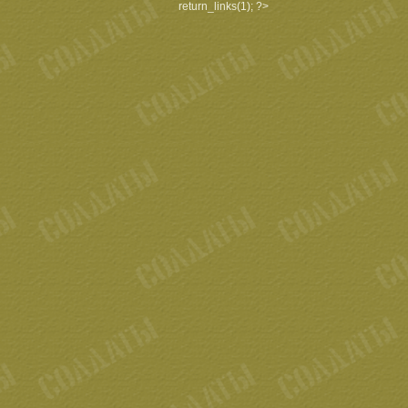
return_links(1); ?>