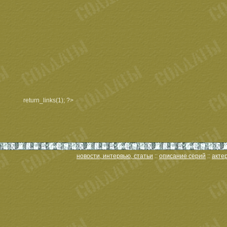
return_links(1); ?>
новости, интервью, статьи
::
описание серий
::
акте