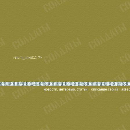
return_links(1); ?>
новости, интервью, статьи
::
описание серий
::
акте