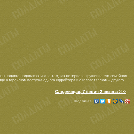
ан подлого подполковника; о том, как потерпела крушение его семейная
еще о геройском поступке одного ефрейтора и о головотяпском – другого.
Следующая, 7 серия 2 сезона >>>
Поделиться