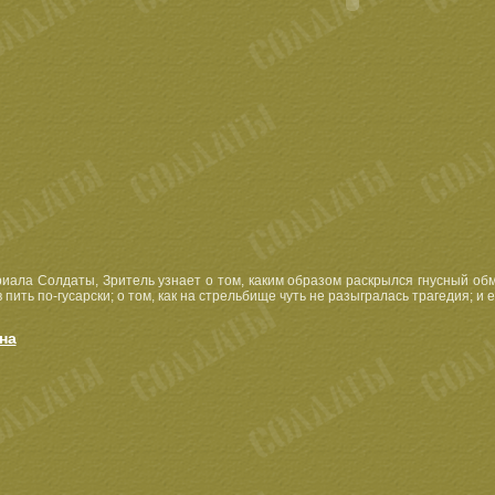
иала Солдаты, Зритель узнает о том, каким образом раскрылся гнусный обм
ить по-гусарски; о том, как на стрельбище чуть не разыгралась трагедия; и 
на