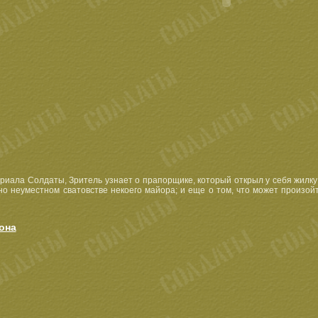
риала Солдаты, Зритель узнает о прапорщике, который открыл у себя жилку
но неуместном сватовстве некоего майора; и еще о том, что может произо
она